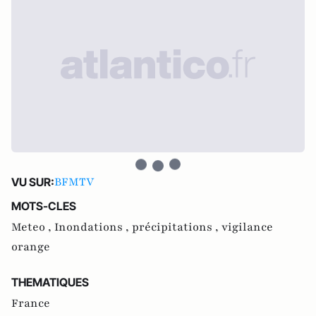
BFMTV
VU SUR:
MOTS-CLES
Meteo ,
Inondations ,
précipitations ,
vigilance
orange
THEMATIQUES
France