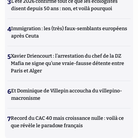
3
L’été 2026 confirme tout ce que les écologistes
disent depuis 50 ans : non, et voilà pourquoi
4
Immigration : les (très) faux-semblants européens
après Ceuta
5
Xavier Driencourt : l’arrestation du chef de la DZ
Mafia ne signe qu’une vraie-fausse détente entre
Paris et Alger
6
Et Dominique de Villepin accoucha du villepino-
macronisme
7
Record du CAC 40 mais croissance nulle : voilà ce
que révèle le paradoxe français