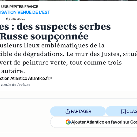
A UNE
›
PÉPITES
›
FRANCE
ISATION VENUE DE L'EST
6 juin 2025
s : des suspects serbes
e Russe soupçonnée
lusieurs lieux emblématiques de la
ible de dégradations. Le mur des Justes, situ
vert de peinture verte, tout comme trois
autaire.
tion Atlantico Atlantico.fr
2 min de lecture
PARTAGER
CLAS
Ajouter Atlantico en favori sur Go