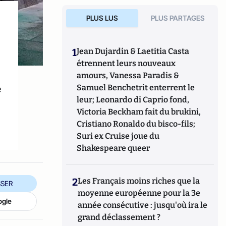
PLUS LUS
PLUS PARTAGES
1
Jean Dujardin & Laetitia Casta
étrennent leurs nouveaux
amours, Vanessa Paradis &
é
Samuel Benchetrit enterrent le
leur; Leonardo di Caprio fond,
Victoria Beckham fait du brukini,
Cristiano Ronaldo du bisco-fils;
Suri ex Cruise joue du
Shakespeare queer
2
Les Français moins riches que la
SER
moyenne européenne pour la 3e
ogle
année consécutive : jusqu'où ira le
grand déclassement ?