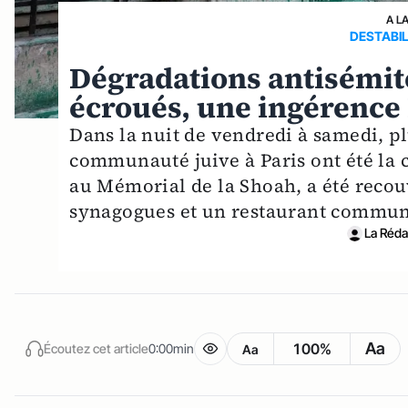
A L
DESTABIL
Dégradations antisémite
écroués, une ingérenc
Dans la nuit de vendredi à samedi, p
communauté juive à Paris ont été la c
au Mémorial de la Shoah, a été recou
synagogues et un restaurant commun
La Rédac
Aa
100%
Écoutez cet article
0:00min
Aa