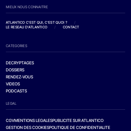
MIEUX NOUS CONNAITRE
ATLANTICO C'EST QUI, C'EST QUOI ?
/
LE RESEAU D'ATLANTICO
/
CONTACT
CATEGORIES
DECRYPTAGES
DOSSIERS
RENDEZ-VOUS
VIDEOS
PODCASTS
LEGAL
CGV
MENTIONS LEGALES
PUBLICITE SUR ATLANTICO
GESTION DES COOKIES
POLITIQUE DE CONFIDENTIALITE