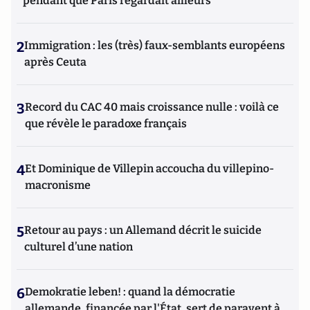
pendant que Paris regardait ailleurs
2
Immigration : les (très) faux-semblants européens
après Ceuta
3
Record du CAC 40 mais croissance nulle : voilà ce
que révèle le paradoxe français
4
Et Dominique de Villepin accoucha du villepino-
macronisme
5
Retour au pays : un Allemand décrit le suicide
culturel d’une nation
6
Demokratie leben! : quand la démocratie
allemande, financée par l'État, sert de paravent à