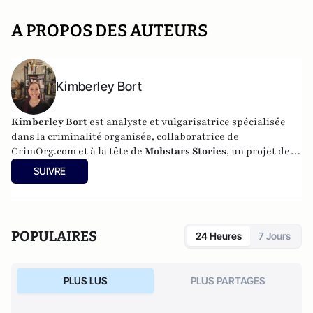
A PROPOS DES AUTEURS
Kimberley Bort
Kimberley Bort
est analyste et vulgarisatrice spécialisée
dans la criminalité organisée, collaboratrice de
CrimOrg.com et à la tête de
Mobstars Stories
, un projet de
contenus sur les réseaux sociaux qui explore les
SUIVRE
dynamiques du crime organisé et ses représentations.
POPULAIRES
24 Heures
7 Jours
PLUS LUS
PLUS PARTAGES