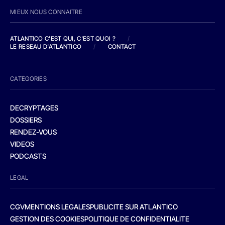
MIEUX NOUS CONNAITRE
ATLANTICO C'EST QUI, C'EST QUOI ?
/
LE RESEAU D'ATLANTICO
/
CONTACT
CATEGORIES
DECRYPTAGES
DOSSIERS
RENDEZ-VOUS
VIDEOS
PODCASTS
LEGAL
CGV
MENTIONS LEGALES
PUBLICITE SUR ATLANTICO
GESTION DES COOKIES
POLITIQUE DE CONFIDENTIALITE