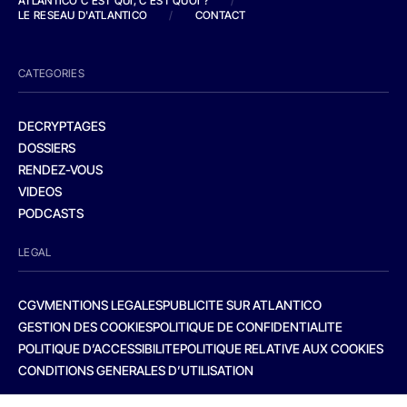
ATLANTICO C'EST QUI, C'EST QUOI ?
/
LE RESEAU D'ATLANTICO
/
CONTACT
CATEGORIES
DECRYPTAGES
DOSSIERS
RENDEZ-VOUS
VIDEOS
PODCASTS
LEGAL
CGV
MENTIONS LEGALES
PUBLICITE SUR ATLANTICO
GESTION DES COOKIES
POLITIQUE DE CONFIDENTIALITE
POLITIQUE D’ACCESSIBILITE
POLITIQUE RELATIVE AUX COOKIES
CONDITIONS GENERALES D’UTILISATION