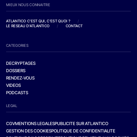
MIEUX NOUS CONNAITRE
ATLANTICO C'EST QUI, C'EST QUOI ?
/
LE RESEAU D'ATLANTICO
/
CONTACT
CATEGORIES
DECRYPTAGES
DOSSIERS
RENDEZ-VOUS
VIDEOS
PODCASTS
LEGAL
CGV
MENTIONS LEGALES
PUBLICITE SUR ATLANTICO
GESTION DES COOKIES
POLITIQUE DE CONFIDENTIALITE