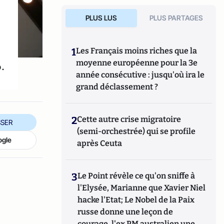
PLUS LUS
PLUS PARTAGES
1
Les Français moins riches que la
moyenne européenne pour la 3e
.
année consécutive : jusqu'où ira le
grand déclassement ?
2
Cette autre crise migratoire
SER
(semi-orchestrée) qui se profile
ogle
après Ceuta
3
Le Point révèle ce qu'on sniffe à
l'Elysée, Marianne que Xavier Niel
hacke l'Etat; Le Nobel de la Paix
russe donne une leçon de
courage, l'ex PM australien une