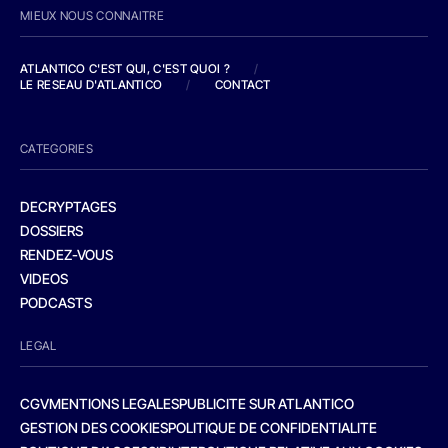
MIEUX NOUS CONNAITRE
ATLANTICO C'EST QUI, C'EST QUOI ?
/
LE RESEAU D'ATLANTICO
/
CONTACT
CATEGORIES
DECRYPTAGES
DOSSIERS
RENDEZ-VOUS
VIDEOS
PODCASTS
LEGAL
CGV
MENTIONS LEGALES
PUBLICITE SUR ATLANTICO
GESTION DES COOKIES
POLITIQUE DE CONFIDENTIALITE