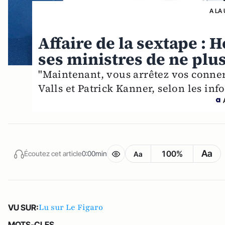
A LA
Affaire de la sextape :
ses ministres de ne plu
"Maintenant, vous arrêtez vos conner
Valls et Patrick Kanner, selon les i
Aa
100%
Écoutez cet article
0:00min
Aa
Lu sur Le Figaro
VU SUR:
MOTS-CLES