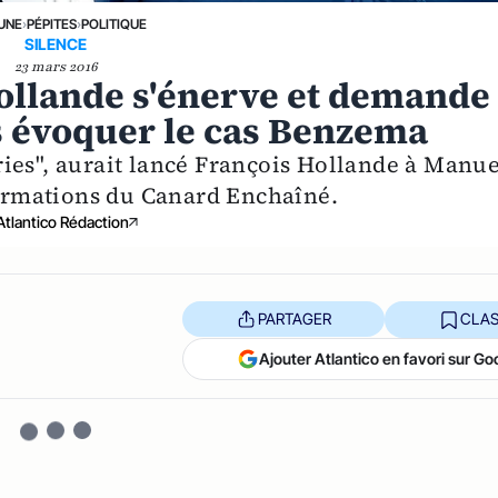
 UNE
›
PÉPITES
›
POLITIQUE
SILENCE
23 mars 2016
 Hollande s'énerve et demande
s évoquer le cas Benzema
ies", aurait lancé François Hollande à Manue
nformations du Canard Enchaîné.
Atlantico Rédaction
PARTAGER
CLAS
Ajouter Atlantico en favori sur Go