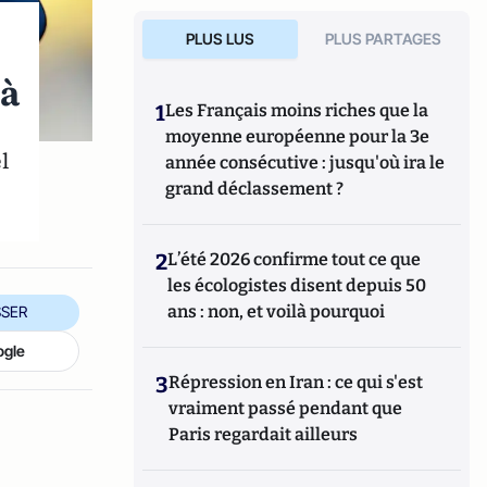
PLUS LUS
PLUS PARTAGES
 à
1
Les Français moins riches que la
moyenne européenne pour la 3e
l
année consécutive : jusqu'où ira le
grand déclassement ?
2
L’été 2026 confirme tout ce que
les écologistes disent depuis 50
ans : non, et voilà pourquoi
SER
ogle
3
Répression en Iran : ce qui s'est
vraiment passé pendant que
Paris regardait ailleurs