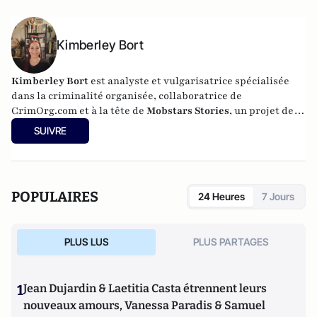
Kimberley Bort
Kimberley Bort
est analyste et vulgarisatrice spécialisée
dans la criminalité organisée, collaboratrice de
CrimOrg.com et à la tête de
Mobstars Stories
, un projet de
contenus sur les réseaux sociaux qui explore les
SUIVRE
dynamiques du crime organisé et ses représentations.
POPULAIRES
24 Heures
7 Jours
PLUS LUS
PLUS PARTAGES
1
Jean Dujardin & Laetitia Casta étrennent leurs
nouveaux amours, Vanessa Paradis & Samuel