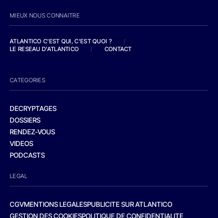
MIEUX NOUS CONNAITRE
ATLANTICO C'EST QUI, C'EST QUOI ?
/
LE RESEAU D'ATLANTICO
/
CONTACT
CATEGORIES
DECRYPTAGES
DOSSIERS
RENDEZ-VOUS
VIDEOS
PODCASTS
LEGAL
CGV
MENTIONS LEGALES
PUBLICITE SUR ATLANTICO
GESTION DES COOKIES
POLITIQUE DE CONFIDENTIALITE