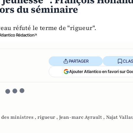
 jeunesse" : François Hollan
lors du séminaire
eau réfuté le terme de "rigueur".
Atlantico Rédaction
PARTAGER
CLAS
Ajouter Atlantico en favori sur Go
 des ministres ,
rigueur ,
Jean-marc Ayrault ,
Najat Valla