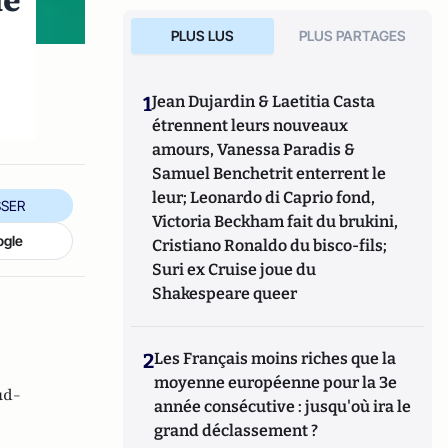
de
PLUS LUS
PLUS PARTAGES
1
Jean Dujardin & Laetitia Casta
étrennent leurs nouveaux
amours, Vanessa Paradis &
Samuel Benchetrit enterrent le
leur; Leonardo di Caprio fond,
SER
Victoria Beckham fait du brukini,
ogle
Cristiano Ronaldo du bisco-fils;
Suri ex Cruise joue du
Shakespeare queer
2
Les Français moins riches que la
moyenne européenne pour la 3e
ud-
année consécutive : jusqu'où ira le
grand déclassement ?