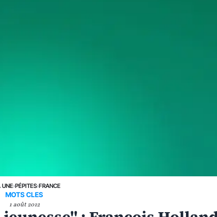
A UNE
›
PÉPITES
›
FRANCE
MOTS CLES
1 août 2012