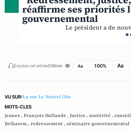
"Redressement, justice,
réaffirme ses priorités 
gouvernemental
Le président a de nouv
Aa
100%
Écoutez cet article
0:00min
Aa
Lu sur Le Nouvel Obs
VU SUR:
MOTS-CLES
jeunes ,
François Hollande ,
Justice ,
austérité ,
conseil
Belkacem ,
redressement ,
séminaire gouvernemental