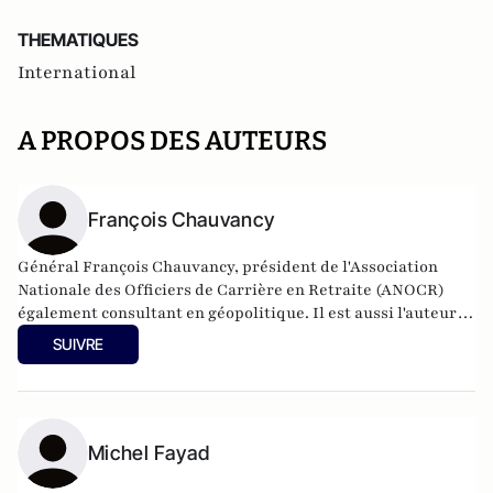
THEMATIQUES
International
A PROPOS DES AUTEURS
François Chauvancy
Général François Chauvancy, président de l'Association
Nationale des Officiers de Carrière en Retraite (ANOCR)
également consultant en géopolitique. Il est aussi l'auteur
de «
Blocus du Qatar : l’offensive manquée. Guerre de
SUIVRE
l’information, jeux d’influence, affrontement économique
».
Michel Fayad