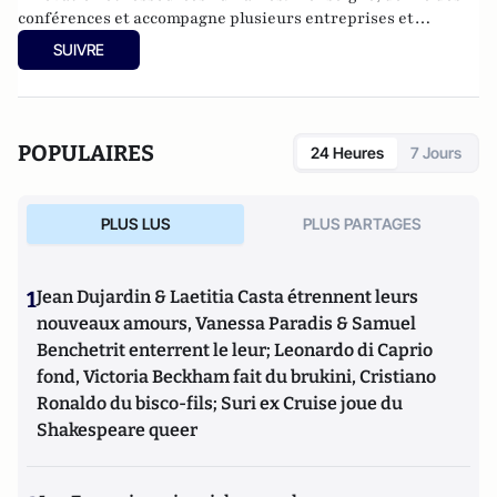
conférences et accompagne plusieurs entreprises et
organisations sur les problématiques RH et les usages
SUIVRE
digitaux. Il est notamment auteur de "
LinkedIn : 101
questions
" aux éditions Diateino
POPULAIRES
24 Heures
7 Jours
PLUS LUS
PLUS PARTAGES
1
Jean Dujardin & Laetitia Casta étrennent leurs
nouveaux amours, Vanessa Paradis & Samuel
Benchetrit enterrent le leur; Leonardo di Caprio
fond, Victoria Beckham fait du brukini, Cristiano
Ronaldo du bisco-fils; Suri ex Cruise joue du
Shakespeare queer