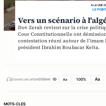
A LA UNE
›
D
LE POIN
Vers un scénario à l'alg
Dov Zerah revient sur la crise polit
Cour Constitutionnelle ont démissi
contestation réuni autour de l’imam
président Ibrahim Boubacar Keïta.
Aa
100%
Écoutez cet article
0:00min
Aa
MOTS-CLES