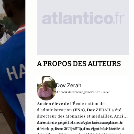
A PROPOS DES AUTEURS
Dov Zerah
Ancien directeur général de l'AFD
Ancien élève de
l’École nationale
d’administration (
ENA), Dov ZERAH
a été
directeur des Monnaies et médailles. Ancien
directeur général de l'Agence française de
Auteur de sept livres et de très nombreux
développement (AFD), il a également été
articles, Dov ZERAH a enseigné à l’Institut