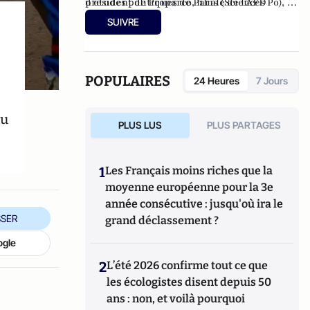
président de Proparco, filiale de l’AFD
d’études politiques de Paris (Sciences Po), à
spécialisée dans le financement du secteur
l’ENA, ainsi qu’à l’École des hautes études
SUIVRE
privé et censeur d'OSEO.
commerciales de Paris (HEC). Conseiller
municipal de Neuilly-sur-Seine de 2008 à
2014, et à nouveau depuis 2020.
Administrateur du Consistoire de Paris de
POPULAIRES
24 Heures
7 Jours
1998 à 2006 et de 2010 à 2018, il en a été le
président en 2010.
du
PLUS LUS
PLUS PARTAGES
1
Les Français moins riches que la
moyenne européenne pour la 3e
année consécutive : jusqu'où ira le
SER
grand déclassement ?
ogle
2
L’été 2026 confirme tout ce que
les écologistes disent depuis 50
ans : non, et voilà pourquoi