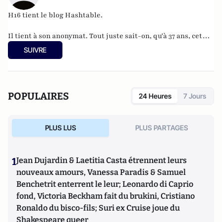
H16 tient le blog
Hashtable
.
Il tient à son anonymat. Tout juste sait-on, qu'à 37 ans, cet
informaticien à l'humour acerbe habite en Belgique et
SUIVRE
travaille pour
"une grosse boutique qui produit, gère et
manipule beaucoup, beaucoup de documents".
POPULAIRES
24 Heures
7 Jours
PLUS LUS
PLUS PARTAGES
1
Jean Dujardin & Laetitia Casta étrennent leurs
nouveaux amours, Vanessa Paradis & Samuel
Benchetrit enterrent le leur; Leonardo di Caprio
fond, Victoria Beckham fait du brukini, Cristiano
Ronaldo du bisco-fils; Suri ex Cruise joue du
Shakespeare queer