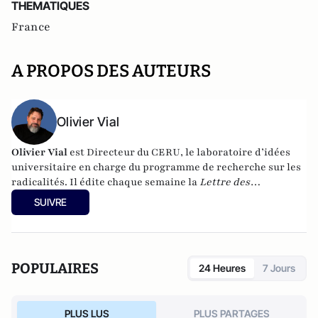
THEMATIQUES
France
A PROPOS DES AUTEURS
Olivier Vial
Olivier Vial
est Directeur du
CERU
, le laboratoire d’idées
universitaire en charge du programme de recherche sur les
radicalités. Il édite chaque semaine la
Lettre des
radicalités
.
Ses différentes publications sont visibles en
SUIVRE
suivant
ce lien
POPULAIRES
24 Heures
7 Jours
PLUS LUS
PLUS PARTAGES