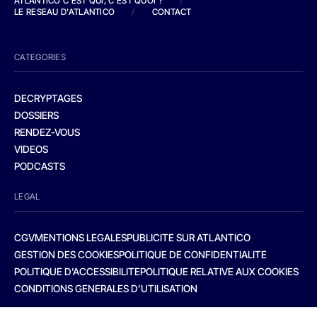
ATLANTICO C'EST QUI, C'EST QUOI ?
/
LE RESEAU D'ATLANTICO
/
CONTACT
CATEGORIES
DECRYPTAGES
DOSSIERS
RENDEZ-VOUS
VIDEOS
PODCASTS
LEGAL
CGV
MENTIONS LEGALES
PUBLICITE SUR ATLANTICO
GESTION DES COOKIES
POLITIQUE DE CONFIDENTIALITE
POLITIQUE D’ACCESSIBILITE
POLITIQUE RELATIVE AUX COOKIES
CONDITIONS GENERALES D’UTILISATION