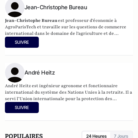
Jean-Christophe Bureau
Jean-Christophe Bureau
est professeur d'économie à
AgroParisTech et travaille sur les questions de commerce
international dans le domaine de l'agriculture et de
l'environnement. Il est chercheur associé au CEPII.
SUIVRE
André Heitz
André Heitz est ingénieur agronome et fonctionnaire
international du système des Nations Unies à la retraite. Il a
servi l’Union internationale pour la protection des
obtentions végétales (UPOV) et l’Organisation Mondiale de
SUIVRE
la Propriété Intellectuelle (OMPI). Dans son dernier poste,
il a été le directeur du Bureau de coordination de l’OMPI à
Bruxelles.
POPULAIRES
24 Heures
7 Jours