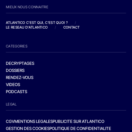
MIEUX NOUS CONNAITRE
ATLANTICO C'EST QUI, C'EST QUOI ?
/
LE RESEAU D'ATLANTICO
/
CONTACT
CATEGORIES
DECRYPTAGES
DOSSIERS
RENDEZ-VOUS
VIDEOS
PODCASTS
LEGAL
CGV
MENTIONS LEGALES
PUBLICITE SUR ATLANTICO
GESTION DES COOKIES
POLITIQUE DE CONFIDENTIALITE