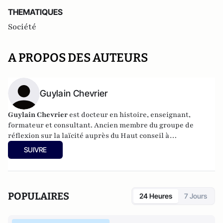
THEMATIQUES
Société
A PROPOS DES AUTEURS
Guylain Chevrier
Guylain Chevrier
est docteur en histoire, enseignant,
formateur et consultant. Ancien membre du groupe de
réflexion sur la laïcité auprès du Haut conseil à
l’intégration. Dernier ouvrage :
Laïcité, émancipation et
SUIVRE
travail social,
L’Harmattan, sous la direction de Guylain
Chevrier, juillet 2017, 270 pages.
POPULAIRES
24 Heures
7 Jours