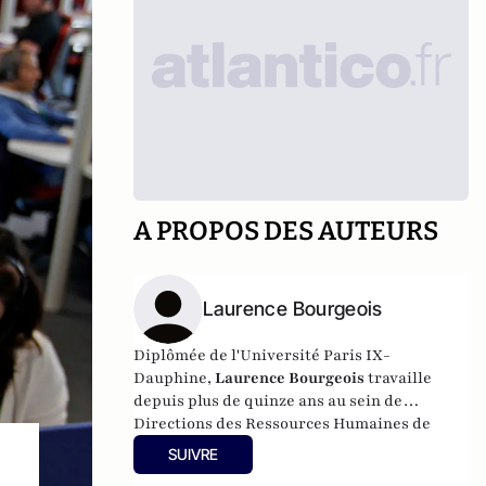
A PROPOS DES AUTEURS
Laurence Bourgeois
Diplômée de l'Université Paris IX-
Dauphine,
Laurence Bourgeois
travaille
depuis plus de quinze ans au sein de
Directions des Ressources Humaines de
groupes soumis à de profonds
SUIVRE
remaniements. Elle s'est avant tout appuyée