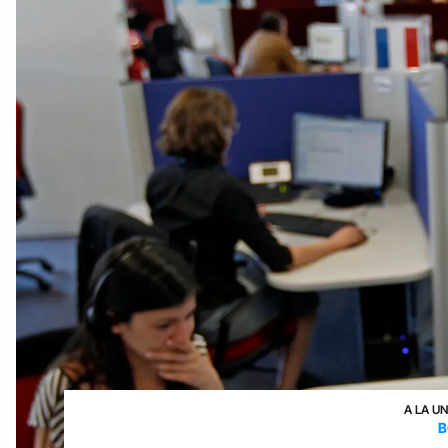
A LA U
B