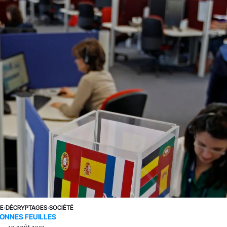
NE
›
DÉCRYPTAGES
›
SOCIÉTÉ
ONNES FEUILLES