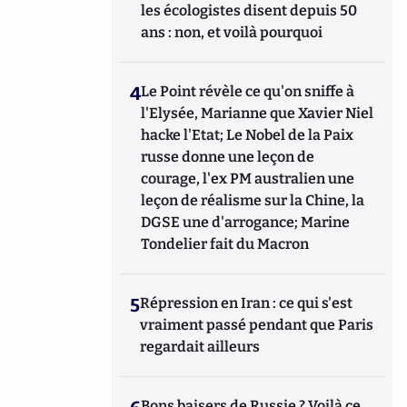
les écologistes disent depuis 50
ans : non, et voilà pourquoi
4
Le Point révèle ce qu'on sniffe à
l'Elysée, Marianne que Xavier Niel
hacke l'Etat; Le Nobel de la Paix
russe donne une leçon de
courage, l'ex PM australien une
leçon de réalisme sur la Chine, la
DGSE une d'arrogance; Marine
Tondelier fait du Macron
5
Répression en Iran : ce qui s'est
vraiment passé pendant que Paris
regardait ailleurs
Bons baisers de Russie ? Voilà ce