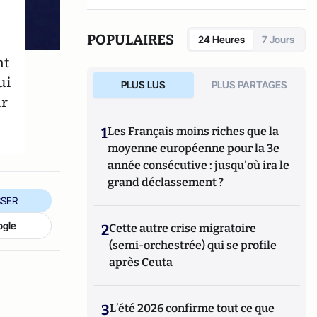
sur son vécu pour nous livrer cet ouvrage,
qui bouscule les idées reçues et vise à
redonner à l'esprit critique ses lettres de
POPULAIRES
24 Heures
7 Jours
noblesse. Elle est l'auteur d'autres ouvrages
nt
publiés aux Éditions Eyrolles.
ui
PLUS LUS
PLUS PARTAGES
ir
1
Les Français moins riches que la
moyenne européenne pour la 3e
année consécutive : jusqu'où ira le
grand déclassement ?
SER
ogle
2
Cette autre crise migratoire
(semi-orchestrée) qui se profile
après Ceuta
3
L’été 2026 confirme tout ce que