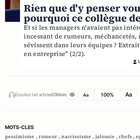
Rien que d'y penser vou
pourquoi ce collègue de
Et si les managers n'avaient pas inté
incessant de rumeurs, méchancetés, r
sévissent dans leurs équipes ? Extrait
en entreprise" (2/2).
Aa
100%
Écoutez cet article
0:00min
Aa
MOTS-CLES
pessimisme ,
rumeur ,
narcissisme ,
jalousie ,
chefs ,
e