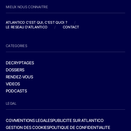
MIEUX NOUS CONNAITRE
ATLANTICO C'EST QUI, C'EST QUOI ?
/
LE RESEAU D'ATLANTICO
/
CONTACT
CATEGORIES
DECRYPTAGES
DOSSIERS
RENDEZ-VOUS
VIDEOS
PODCASTS
LEGAL
CGV
MENTIONS LEGALES
PUBLICITE SUR ATLANTICO
GESTION DES COOKIES
POLITIQUE DE CONFIDENTIALITE