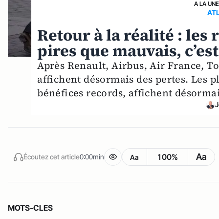
A LA UN
AT
Retour à la réalité : les
pires que mauvais, c’es
Après Renault, Airbus, Air France, Tot
affichent désormais des pertes. Les p
bénéfices records, affichent désormai
J
Aa
100%
Écoutez cet article
0:00min
Aa
MOTS-CLES