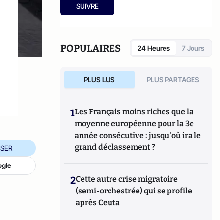
SUIVRE
POPULAIRES
24 Heures
7 Jours
PLUS LUS
PLUS PARTAGES
1
Les Français moins riches que la
moyenne européenne pour la 3e
année consécutive : jusqu'où ira le
grand déclassement ?
SER
ogle
2
Cette autre crise migratoire
(semi-orchestrée) qui se profile
après Ceuta