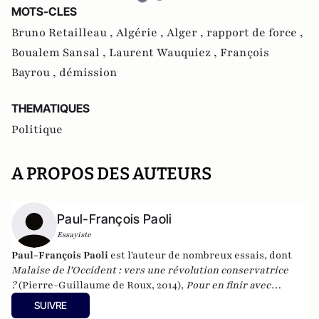
MOTS-CLES
Bruno Retailleau ,
Algérie ,
Alger ,
rapport de force ,
Boualem Sansal ,
Laurent Wauquiez ,
François
Bayrou ,
démission
THEMATIQUES
Politique
A PROPOS DES AUTEURS
Paul-François Paoli
Essayiste
Paul-François Paoli
est l'auteur de nombreux essais, dont
Malaise de l'Occident : vers une révolution conservatrice
?
(Pierre-Guillaume de Roux, 2014),
Pour en finir avec
l'idéologie antiraciste
(2012) et
Quand la gauche agonise
SUIVRE
(
2016). En 2023, il a publié
Une histoire de la Corse française