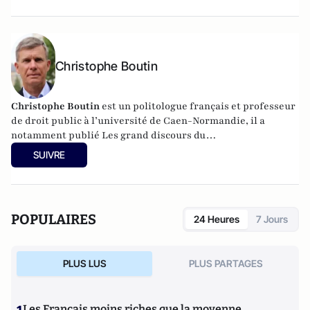
(Tallandier). Il vient de publier "La Tentation de Paris
(Quand le journalisme était un roman)" aux éditions de
Paris.
Christophe Boutin
Christophe Boutin
est un politologue français et professeur
de droit public à l’université de Caen-Normandie, il a
notamment publié
Les grand discours du
XXe siècle
(Flammarion 2009) et co-dirigé
Le dictionnaire
SUIVRE
du conservatisme
(Cerf 2017), le
Le dictionnaire des
populismes
(Cerf 2019) et
Le dictionnaire du progressisme
(Seuil 2022). Christophe Boutin est membre de la Fondation
du Pont-Neuf.
POPULAIRES
24 Heures
7 Jours
PLUS LUS
PLUS PARTAGES
Les Français moins riches que la moyenne