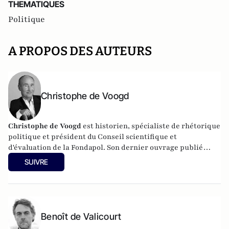
THEMATIQUES
Politique
A PROPOS DES AUTEURS
Christophe de Voogd
Christophe de Voogd
est historien, spécialiste de rhétorique
politique et président du Conseil scientifique et
d'évaluation de la Fondapol. Son dernier ouvrage publié
est
Victoire populiste aux Pays-Bas, spécificité nationale ou
SUIVRE
paradigme européen
(Fondapol, 2024).
Benoît de Valicourt