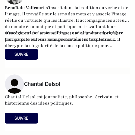
Benoît de Valicourt
s’inscrit dans la tradition du verbe et de
l'image. Il travaille sur le sens des mots et y associe l'image
réelle ou virtuelle qui les illustre. Il accompagne les acteurs
du monde économique et politique en travaillant leur
stratégie et leur story-telling et en les invitant à engager
Observateur de la vie politique, non aligné et esprit libre,
leur probité et leurs valeurs sur tous les territoires.
parfois provocateur mais profondément respectueux, il
décrypte la singularité de la classe politique pour
atlantico.fr et est éditorialiste à
lyonmag.fr
.
SUIVRE
Chantal Delsol
Chantal Delsol est journaliste, philosophe, écrivain, et
historienne des idées politiques.
SUIVRE