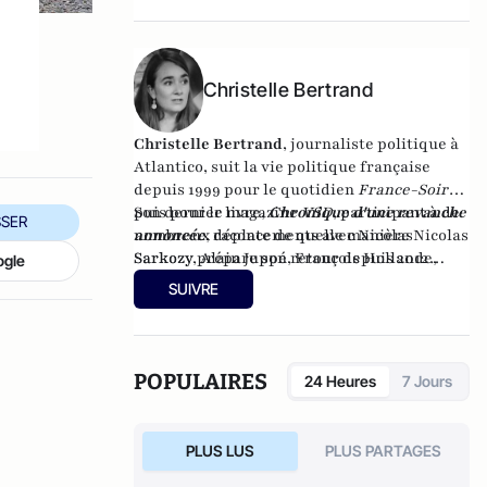
Christelle Bertrand
Christelle Bertrand
, journaliste politique à
Atlantico, suit la vie politique française
depuis 1999 pour le quotidien
France-Soir
,
puis pour le magazine
Son dernier livre,
Chronique d'une revanche
VSD
, participant à de
SER
nombreux déplacements avec Nicolas
annoncée
,
raconte de quelle manière Nicolas
Sarkozy, Alain Juppé, François Hollande,
Sarkozy prépare son retour depuis 2012
ogle
François Bayrou ou encore Ségolène Royal.
(Editions Du Moment, 2014).
SUIVRE
POPULAIRES
24 Heures
7 Jours
PLUS LUS
PLUS PARTAGES