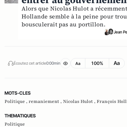
Alors que Nicolas Hulot a récemment
Hollande semble à la peine pour tro
bousculerait pas au portillon.
Jean P
Aa
100%
Écoutez cet article
0:00min
Aa
MOTS-CLES
Politique ,
remaniement ,
Nicolas Hulot ,
François Hol
THEMATIQUES
Politique