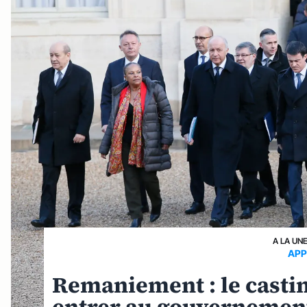
A LA UN
APP
Remaniement : le castin
entrer au gouvernemen