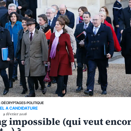
E
›
DÉCRYPTAGES
›
POLITIQUE
EL A CANDIDATURE
9 février 2016
g impossible (qui veut enco
t…) ?