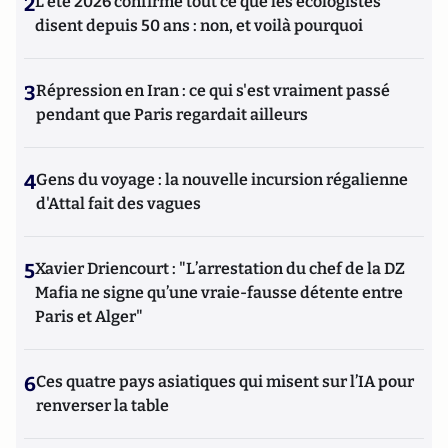
2
L’été 2026 confirme tout ce que les écologistes
disent depuis 50 ans : non, et voilà pourquoi
3
Répression en Iran : ce qui s'est vraiment passé
pendant que Paris regardait ailleurs
4
Gens du voyage : la nouvelle incursion régalienne
d'Attal fait des vagues
5
Xavier Driencourt : "L’arrestation du chef de la DZ
Mafia ne signe qu’une vraie-fausse détente entre
Paris et Alger"
6
Ces quatre pays asiatiques qui misent sur l’IA pour
renverser la table