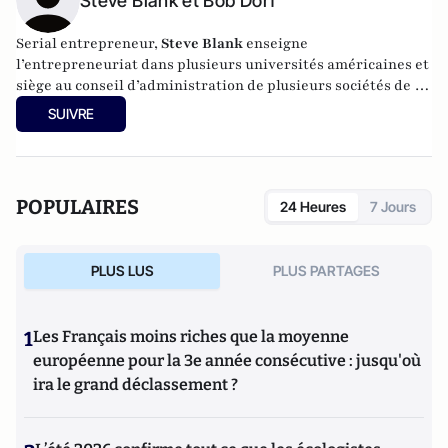
Steve Blank et Bob Dorf
Serial entrepreneur,
Steve Blank
enseigne
l’entrepreneuriat dans plusieurs universités américaines et
siège au conseil d’administration de plusieurs sociétés de la
Silicon Valley. Il a développé sa théorie du Customer
SUIVRE
Development dans
The Four Steps to the Epiphany
.
Bob Dorf
a contribué au développement d’E.piphany, 8e
start-up de Steve Blank. Entrepreneur depuis l’âge de 22
POPULAIRES
24 Heures
7 Jours
ans, il est le conseiller privilégié de grandes organisations
et de start-up désirant améliorer leur "développement par
la clientèle".
PLUS LUS
PLUS PARTAGES
1
Les Français moins riches que la moyenne
européenne pour la 3e année consécutive : jusqu'où
ira le grand déclassement ?