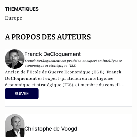
THEMATIQUES
Europe
A PROPOS DES AUTEURS
Franck DeCloquement
Franck DeCloquement est praticien et expert en intelligence
économique et stratégique (IES)
Ancien de l’Ecole de Guerre Economique (EGE),
Franck
DeCloquement
est expert-praticien en intelligence
économique et stratégique (IES), et membre du conseil
scientifique de l’Institut d’Études de Géopolitique
SUIVRE
Appliquée - EGA. Il intervient comme conseil en appui aux
directions d'entreprises implantées en France et à
l'international, dans des environnements concurrentiels et
complexes. Membre du CEPS, de la CyberTaskforce et du
Cercle K2, il est aussi spécialiste des problématiques ayant
Christophe de Voogd
trait à l'impact des nouvelles technologies et du cyber, sur
les écosystèmes économique et sociaux. Mais également, sur