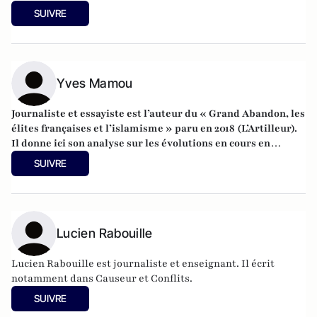
SUIVRE
Yves Mamou
Journaliste et essayiste est l’auteur du « Grand Abandon, les
élites françaises et l’islamisme » paru en 2018 (L’Artilleur).
Il donne ici son analyse sur les évolutions en cours en
France et en Europe. Il est également l’auteur d’un blog
SUIVRE
intitulé
Décryptages
sur la géopolitique et le Moyen Orient.
Lucien Rabouille
Lucien Rabouille est journaliste et enseignant. Il écrit
notamment dans Causeur et Conflits.
SUIVRE