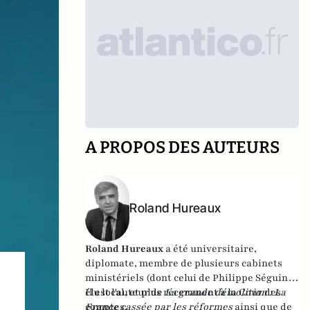
A PROPOS DES AUTEURS
Roland Hureaux
Roland Hureaux
a été universitaire,
diplomate, membre de plusieurs cabinets
ministériels (dont celui de Philippe Séguin),
élu local, et plus récemment à la Cour des
Il est l'auteur de
La grande démolition : La
comptes.
France cassée par les réformes
ainsi que de