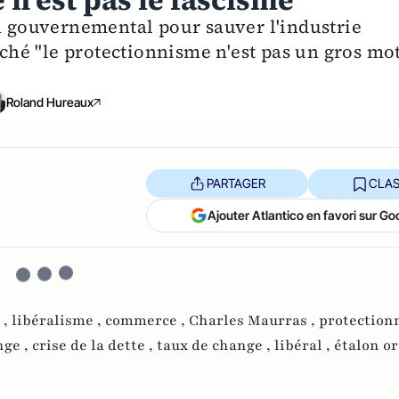
 n'est pas le fascisme
an gouvernemental pour sauver l'industrie
é "le protectionnisme n'est pas un gros mot
Roland Hureaux
PARTAGER
CLAS
Ajouter Atlantico en favori sur Go
 ,
libéralisme ,
commerce ,
Charles Maurras ,
protection
nge ,
crise de la dette ,
taux de change ,
libéral ,
étalon or