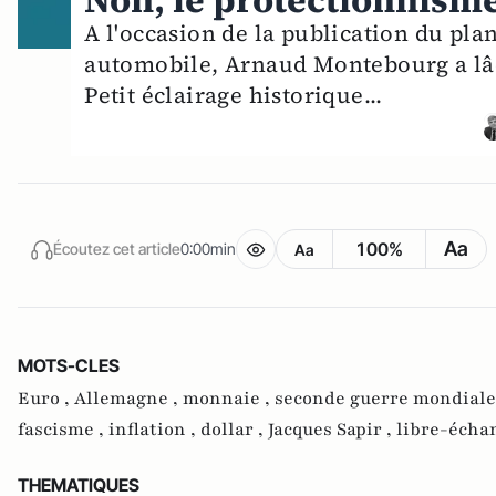
Non, le protectionnisme
A l'occasion de la publication du pl
automobile, Arnaud Montebourg a lâch
Petit éclairage historique...
Aa
100%
Écoutez cet article
0:00min
Aa
MOTS-CLES
Euro ,
Allemagne ,
monnaie ,
seconde guerre mondiale
fascisme ,
inflation ,
dollar ,
Jacques Sapir ,
libre-écha
THEMATIQUES