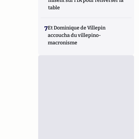
misent sur l’IA pour renverser la
table
7
Et Dominique de Villepin
accoucha du villepino-
macronisme