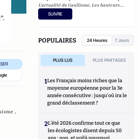
L'actualité du Gaullisme
,
Les hauteurs
béantes de l'Europe
,
Les nouveaux féodaux
,
SUIVRE
".
Gnose et gnostiques des origines à nos jours
.
POPULAIRES
24 Heures
7 Jours
PLUS LUS
PLUS PARTAGES
SER
ogle
1
Les Français moins riches que la
moyenne européenne pour la 3e
année consécutive : jusqu'où ira le
grand déclassement ?
nisme ,
2
L’été 2026 confirme tout ce que
les écologistes disent depuis 50
ans : non, et voilà pourquoi