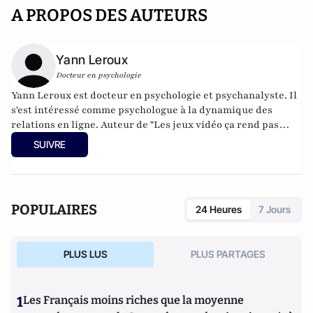
A PROPOS DES AUTEURS
Yann Leroux
Docteur en psychologie
Yann Leroux est docteur en psychologie et psychanalyste. Il
s'est intéressé comme psychologue à la dynamique des
relations en ligne. Auteur de "Les jeux vidéo ça rend pas
idiot" et "Mon psy sur internet" éditions fyp tient le blog
SUIVRE
psyetgeek
.
POPULAIRES
24 Heures
7 Jours
PLUS LUS
PLUS PARTAGES
1
Les Français moins riches que la moyenne