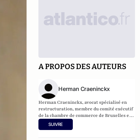
A PROPOS DES AUTEURS
Herman Craeninckx
Herman Craeninckx, avocat spécialisé en
restructuration, membre du comité exécutif
de la chambre de commerce de Bruxelles et
Président du Cercle de Lorraine ( le cercle
SUIVRE
Interallié bruxellois )