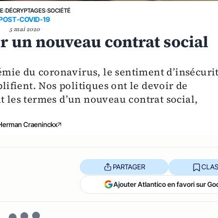
NE
›
DÉCRYPTAGES
›
SOCIÉTÉ
POST-COVID-19
5 mai 2020
ur un nouveau contrat social
ndémie du coronavirus, le sentiment d’insécuri
plifient. Nos politiques ont le devoir de
t les termes d’un nouveau contrat social,
Herman Craeninckx
PARTAGER
CLAS
Ajouter Atlantico en favori sur Go