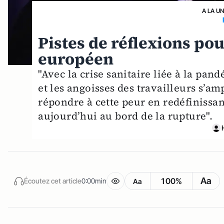
A LA U
Pistes de réflexions po
européen
"Avec la crise sanitaire liée à la pa
et les angoisses des travailleurs s’am
répondre à cette peur en redéfinissan
aujourd’hui au bord de la rupture".
Aa
100%
Écoutez cet article
0:00min
Aa