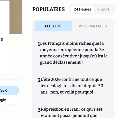
POPULAIRES
24 Heures
7 Jours
PLUS LUS
PLUS PARTAGES
té
1
Les Français moins riches que la
moyenne européenne pour la 3e
année consécutive : jusqu'où ira le
grand déclassement ?
2
L’été 2026 confirme tout ce que
les écologistes disent depuis 50
SER
ans : non, et voilà pourquoi
ogle
3
Répression en Iran : ce qui s'est
vraiment passé pendant que