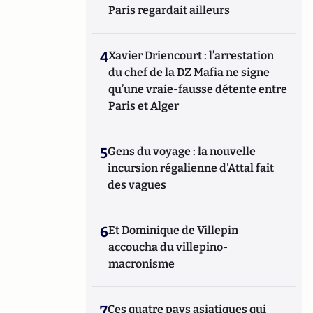
Paris regardait ailleurs
4
Xavier Driencourt : l’arrestation
du chef de la DZ Mafia ne signe
qu’une vraie-fausse détente entre
Paris et Alger
5
Gens du voyage : la nouvelle
incursion régalienne d'Attal fait
des vagues
6
Et Dominique de Villepin
accoucha du villepino-
macronisme
7
Ces quatre pays asiatiques qui