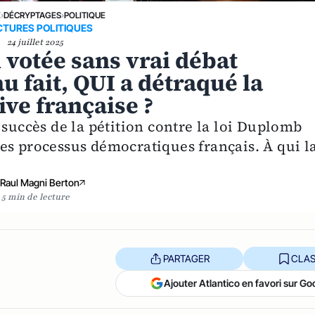
E
›
DÉCRYPTAGES
›
POLITIQUE
CTURES POLITIQUES
24 juillet 2025
i votée sans vrai débat
u fait, QUI a détraqué la
ve française ?
 succès de la pétition contre la loi Duplomb
es processus démocratiques français. À qui l
Raul Magni Berton
5 min de lecture
PARTAGER
CLAS
Ajouter Atlantico en favori sur Go