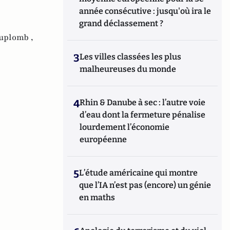
année consécutive : jusqu'où ira le
grand déclassement ?
uplomb ,
3
Les villes classées les plus
malheureuses du monde
4
Rhin & Danube à sec : l’autre voie
d’eau dont la fermeture pénalise
lourdement l’économie
européenne
5
L’étude américaine qui montre
que l’IA n’est pas (encore) un génie
en maths