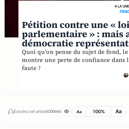
A LA UN
FRA
Pétition contre une « lo
parlementaire » : mais a
démocratie représentati
Quoi qu’on pense du sujet de fond, le
montre une perte de confiance dans l
faute ?
Aa
100%
Écoutez cet article
0:00min
Aa