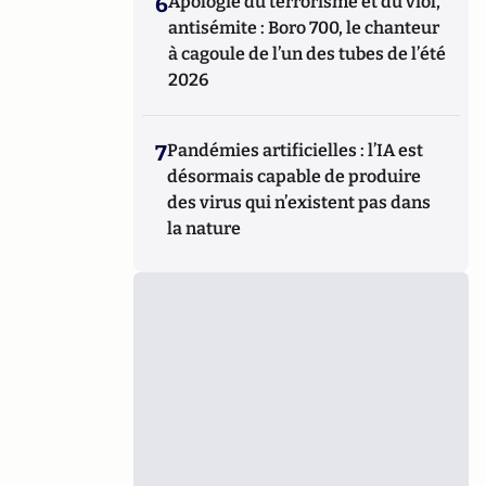
6
Apologie du terrorisme et du viol,
antisémite : Boro 700, le chanteur
à cagoule de l’un des tubes de l’été
2026
7
Pandémies artificielles : l’IA est
désormais capable de produire
des virus qui n’existent pas dans
la nature