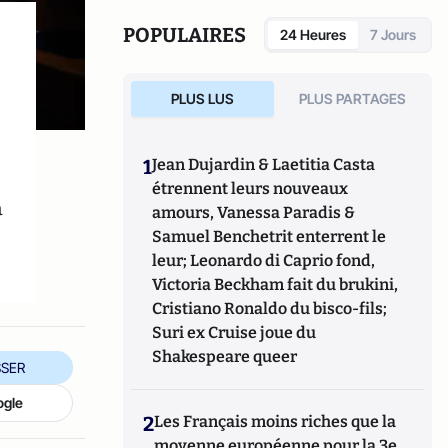
POPULAIRES
24 Heures
7 Jours
PLUS LUS
PLUS PARTAGES
1
Jean Dujardin & Laetitia Casta
étrennent leurs nouveaux
a
amours, Vanessa Paradis &
Samuel Benchetrit enterrent le
leur; Leonardo di Caprio fond,
Victoria Beckham fait du brukini,
Cristiano Ronaldo du bisco-fils;
Suri ex Cruise joue du
Shakespeare queer
SER
ogle
2
Les Français moins riches que la
moyenne européenne pour la 3e