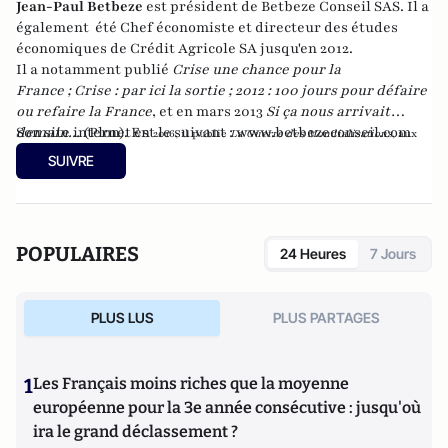
Jean-Paul Betbeze
est président de Betbeze Conseil SAS. Il a
également été Chef économiste et directeur des études
économiques de Crédit Agricole SA jusqu'en 2012.
Il a notamment publié
Crise une chance pour la
France
;
Crise : par ici la sortie
;
2012 : 100 jours pour défaire
ou refaire la France
, et en mars 2013
Si ça nous arrivait
demain...
Son site internet est le suivant :
(Plon). En
www.betbezeconseil.com
2016, il publie
La Guerre des Mondialisations
, aux
et en 2017 "La France, ce malade imaginaire"
éditions
Economica
SUIVRE
chez le même éditeur.
POPULAIRES
24 Heures
7 Jours
PLUS LUS
PLUS PARTAGES
1
Les Français moins riches que la moyenne
européenne pour la 3e année consécutive : jusqu'où
ira le grand déclassement ?