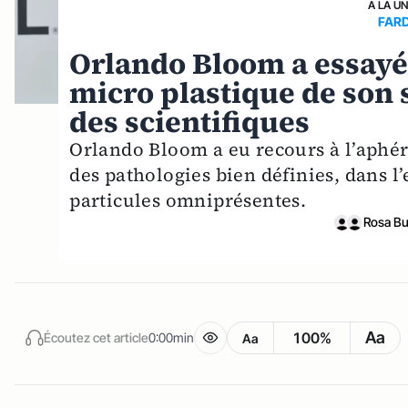
A LA U
FAR
Orlando Bloom a essayé 
micro plastique de son 
des scientifiques
Orlando Bloom a eu recours à l’aphé
des pathologies bien définies, dans l
particules omniprésentes.
Rosa B
Aa
100%
Écoutez cet article
0:00min
Aa