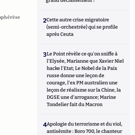
grand déclassement ?
aphérèse
2
Cette autre crise migratoire
(semi-orchestrée) qui se profile
après Ceuta
3
Le Point révèle ce qu'on sniffe à
l'Elysée, Marianne que Xavier Niel
hacke l'Etat; Le Nobel de la Paix
russe donne une leçon de
courage, l'ex PM australien une
leçon de réalisme sur la Chine, la
DGSE une d'arrogance; Marine
Tondelier fait du Macron
4
Apologie du terrorisme et du viol,
antisémite : Boro 700, le chanteur