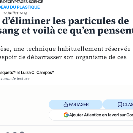
NE
›
DÉCRYPTAGES
›
SCIENCE
DEAU DU PLASTIQUE
24 juillet 2025
d’éliminer les particules de
sang et voilà ce qu’en pensen
rèse, une technique habituellement réservée 
’espoir de débarrasser son organisme de ces
usquets
et
Luiza C. Campos
4 min de lecture
PARTAGER
CLAS
Ajouter Atlantico en favori sur Go