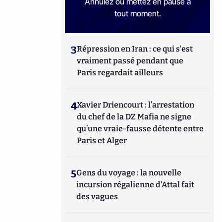
Annulez ou mettez en pause à
tout moment.
3
Répression en Iran : ce qui s'est
vraiment passé pendant que
Paris regardait ailleurs
4
Xavier Driencourt : l’arrestation
du chef de la DZ Mafia ne signe
qu’une vraie-fausse détente entre
Paris et Alger
5
Gens du voyage : la nouvelle
incursion régalienne d'Attal fait
des vagues