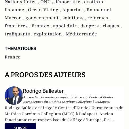
Nations Unies ,
ONU ,
démocratie ,
droits de
l'homme ,
Ocean Viking ,
Aquarius ,
Emmanuel
Macron ,
gouvernement ,
solutions ,
réformes ,
frontières ,
Frontex ,
appel d'air ,
dangers ,
risques ,
trafiquants ,
exploitation ,
Méditerranée
THEMATIQUES
France
A PROPOS DES AUTEURS
Rodrigo Ballester
Ancien fonctionnaire européen, il dirige le Centre d’Etudes
Européennes du Mathias Corvinus Collegium à Budapest.
Rodrigo Ballester dirige le Centre d’Etudes Européennes du
Mathias Corvinus Collegium (MCC) à Budapest. Ancien
fonctionnaire européen issu du Collège d’Europe, il a
notamment été membre de cabinet du Commissaire à
SUIVRE