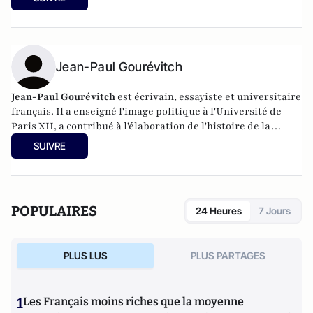
l’Éducation et à la Culture de 2014 à 2019. Twitter :
@rodballester
Jean-Paul Gourévitch
Jean-Paul Gourévitch
est écrivain, essayiste et universitaire
français. Il a enseigné l'image politique à l'Université de
Paris XII, a contribué à l'élaboration de l'histoire de la
littérature de la jeunesse et de ses illustrateurs par ses
SUIVRE
ouvrages et ses expositions, et a publié plusieurs ouvrages
consacrés à l'Afrique et aux aspects sociaux et économiques
de l'immigration en France. Il a notamment publié La
France en Afrique 1520-2020 (L'Harmattan), La tentation
POPULAIRES
24 Heures
7 Jours
Zemmour et le Grand Remplacement (Ovadia 2021), Le coût
annuel de l'immigration (Contribuables Associés 2022).
PLUS LUS
PLUS PARTAGES
1
Les Français moins riches que la moyenne