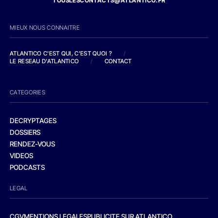
TOUSLESCONTACTS@ATLANTICO.FR
MIEUX NOUS CONNAITRE
ATLANTICO C'EST QUI, C'EST QUOI ?
/
LE RESEAU D'ATLANTICO
/
CONTACT
CATEGORIES
DECRYPTAGES
DOSSIERS
RENDEZ-VOUS
VIDEOS
PODCASTS
LEGAL
CGV
MENTIONS LEGALES
PUBLICITE SUR ATLANTICO