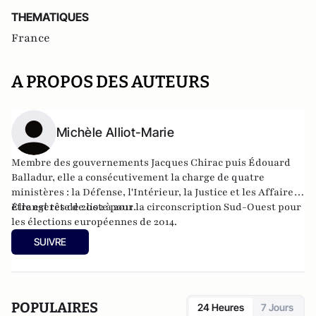
THEMATIQUES
France
A PROPOS DES AUTEURS
Michèle Alliot-Marie
Membre des gouvernements Jacques Chirac puis Édouard
Balladur, elle a consécutivement la charge de quatre
ministères : la Défense, l'Intérieur, la Justice et les Affaires
étrangères de 2002 à 2011.
Elle est tête de liste pour la circonscription Sud-Ouest pour
les élections européennes de 2014.
SUIVRE
POPULAIRES
24 Heures
7 Jours