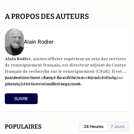
A PROPOS DES AUTEURS
Alain Rodier
Alain Rodier
, ancien officier supérieur au sein des services
de renseignement français, est directeur adjoint du
Centre
français de recherche sur le renseignement
(CF2R). Il est
particulièrement chargé de suivre le terrorisme d’origine
Son dernier livre :
Face à face Téhéran - Riyad. Vers la
islamique et la criminalité organisée.
guerre ?
, Histoire et collections, 2018.
SUIVRE
POPULAIRES
24 Heures
7 Jours