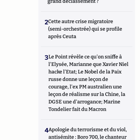
grand déclassement ?
2
Cette autre crise migratoire
(semi-orchestrée) qui se profile
après Ceuta
3
Le Point révèle ce qu'on sniffe à
l'Elysée, Marianne que Xavier Niel
hacke l'Etat; Le Nobel de la Paix
russe donne une leçon de
courage, l'ex PM australien une
leçon de réalisme sur la Chine, la
DGSE une d'arrogance; Marine
Tondelier fait du Macron
4
Apologie du terrorisme et du viol,
antisémite : Boro 700, le chanteur