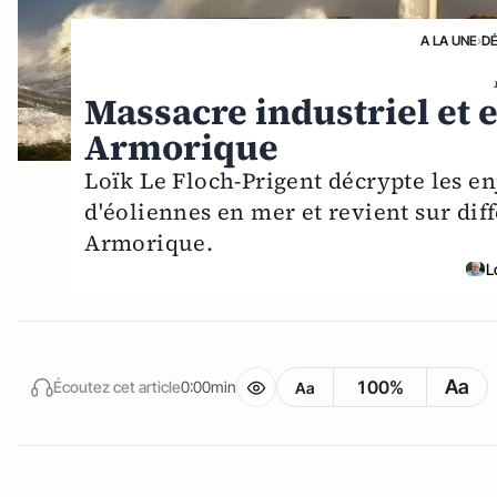
A LA UNE
›
D
Massacre industriel et
Armorique
Loïk Le Floch-Prigent décrypte les en
d'éoliennes en mer et revient sur diff
Armorique.
L
Aa
100%
Écoutez cet article
0:00min
Aa