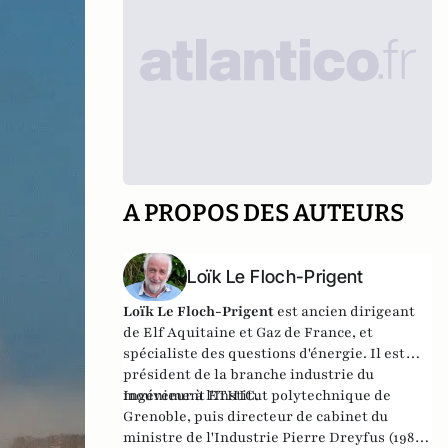
A PROPOS DES AUTEURS
Loïk Le Floch-Prigent
Loïk Le Floch-Prigent
est ancien dirigeant
de Elf Aquitaine et Gaz de France, et
spécialiste des questions d'énergie. Il est
président de la branche industrie du
mouvement ETHIC.
Ingénieur à l'Institut polytechnique de
Grenoble, puis directeur de cabinet du
ministre de l'Industrie Pierre Dreyfus (1981-