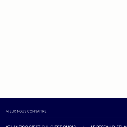
MIEUX NOUS CONNAITRE
ATLANTICO C'EST QUI, C'EST QUOI ?
/
LE RESEAU D'ATL