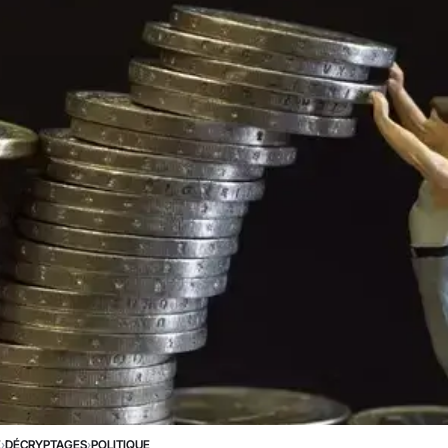
E
›
DÉCRYPTAGES
›
POLITIQUE