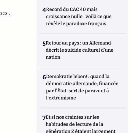
4
Record du CAC 40 mais
nes ,
croissance nulle : voilà ce que
révèle le paradoxe français
5
Retour au pays : un Allemand
décrit le suicide culturel d’une
nation
6
Demokratie leben! : quand la
démocratie allemande, financée
par l'État, sert de paravent à
l'extrémisme
7
Et si nos craintes sur les
habitudes de lecture de la
génération Z étaient largement