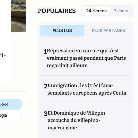
POPULAIRES
24 Heures
7 Jours
PLUS LUS
PLUS PARTAGES
1
Répression en Iran : ce qui s'est
i-
vraiment passé pendant que Paris
regardait ailleurs
2
Immigration : les (très) faux-
semblants européens après Ceuta
SER
3
Et Dominique de Villepin
ogle
accoucha du villepino-
macronisme