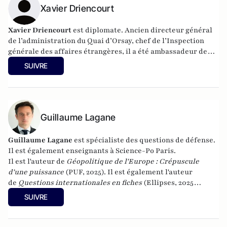
sociétés ouvertes
Xavier Driencourt
(Editions du Toucan),
La statégie de
l'intimidation
(Editions de l'Artilleur) ou bien encore
Le
Projet: La stratégie de conquête et d'infiltration des frères
Xavier Driencourt
est diplomate. Ancien directeur général
musulmans en France et dans le monde
(Editions de
de l’administration du Quai d’Orsay, chef de l’Inspection
L'Artilleur).
générale des affaires étrangères, il a été ambassadeur de
France à Alger à deux reprises, entre 2008 et 2012, puis entre
SUIVRE
2017 et 2020.
Guillaume Lagane
Guillaume Lagane
est spécialiste des questions de défense.
Il est également enseignants à Science-Po Paris.
Il est l'auteur de
Géopolitique de l'Europe : Crépuscule
d'une puissance
(PUF, 2025). Il est également l'auteur
de
Questions internationales en fiches
(Ellipses, 2025
(cinquième édition)) et de
Théories des relations
SUIVRE
internationales
(Ellipses 2016).