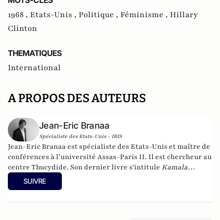
MOTS-CLES
1968 ,
Etats-Unis ,
Politique ,
Féminisme ,
Hillary
Clinton
THEMATIQUES
International
A PROPOS DES AUTEURS
Jean-Eric Branaa
Spécialiste des Etats-Unis - IRIS
Jean-Eric Branaa est spécialiste des Etats-Unis et maître de
conférences à l’université Assas-Paris II. Il est chercheur au
centre Thucydide. Son dernier livre s'intitule
Kamala
Harris, l'Amérique du futur
(Nouveau Monde éditions,
SUIVRE
collection Chronos, poche, 2024). Il est également l'auteur de
Hillary, une présidente des Etats-Unis
(Eyrolles, 2015),
Qui
veut la peau du Parti républicain ? L’incroyable Donald
Trump
(Passy, 2016),
Trumpland, portrait d'une Amérique