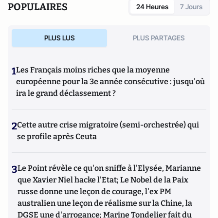
POPULAIRES
24 Heures
7 Jours
divisée
(Privat, 2017),
1968: Quand l'Amérique
gronde
(Privat, 2018),
Et s’il gagnait encore ?
(VA éditions,
2018),
Joe Biden : le 3e mandat de Barack Obama
(VA éditions,
PLUS LUS
PLUS PARTAGES
2019), la
biographie de Joe Biden
(Nouveau Monde, 2020) et
Géopolitique des Etats-Unis
(Puf, 2022).
1
Les Français moins riches que la moyenne
européenne pour la 3e année consécutive : jusqu'où
ira le grand déclassement ?
2
Cette autre crise migratoire (semi-orchestrée) qui
se profile après Ceuta
3
Le Point révèle ce qu'on sniffe à l'Elysée, Marianne
que Xavier Niel hacke l'Etat; Le Nobel de la Paix
russe donne une leçon de courage, l'ex PM
australien une leçon de réalisme sur la Chine, la
DGSE une d'arrogance; Marine Tondelier fait du