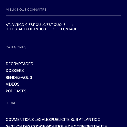
MIEUX NOUS CONNAITRE
ATLANTICO C'EST QUI, C'EST QUOI ?
/
LE RESEAU D'ATLANTICO
/
CONTACT
CATEGORIES
DECRYPTAGES
DOSSIERS
RENDEZ-VOUS
VIDEOS
PODCASTS
LEGAL
CGV
MENTIONS LEGALES
PUBLICITE SUR ATLANTICO
GESTION DES COOKIES
POLITIQUE DE CONFIDENTIALITE