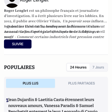
Roger Lenglet
est un philosophe français et journaliste
d'investigation. Il a écrit plusieurs livre sur les lobbies. En
2012, il publie avec
Olivier Vilain
,
Un pouvoir sous influence
- Quand les think tanks confisquent la démocratie
Son dernier livre est "
24 heures sous influences - Comment
chez
Armand-Colin. Il est également l'auteur de
on nous tue jour après jour
" (François Bourin Editeur, avril
Lobbying et
santé - Comment certains industriels font pression contre
2013)
l'intérêt général
(2009) et
profession corrupteur - La France
SUIVRE
de la corruption
, éditions Jean-Claude Gawsewitch (2007).
POPULAIRES
24 Heures
7 Jours
PLUS LUS
PLUS PARTAGES
1
Jean Dujardin & Laetitia Casta étrennent leurs
nouveaux amours, Vanessa Paradis & Samuel
Benchetrit enterrent le leur; Leonardo di Caprio