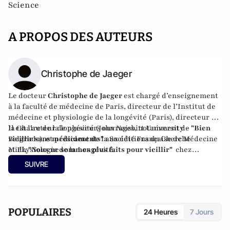
Science
A PROPOS DES AUTEURS
Christophe de Jaeger
Le docteur
Christophe de Jaeger
est
chargé d’enseignement
à la faculté de médecine de Paris, directeur de l’Institut de
médecine et physiologie de la longévité (Paris), directeur de
la Chaire de la longévité (John Naisbitt University –
Il est l'auteur de plusieurs ouvrages, notamment de
"Bien
Belgrade), et président de la Société Française de Médecine
vieillir sans médicaments"
aux éditions du Cherche
et Physiologie de la Longévité.
Midi,
"Nous ne sommes plus faits pour vieillir"
chez
Grasset, et
"Longue vie"
, aux éditions Telemaque
SUIVRE
POPULAIRES
24 Heures
7 Jours