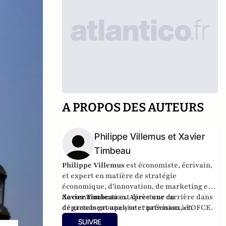
A PROPOS DES AUTEURS
Philippe Villemus et Xavier
Timbeau
Philippe Villemus
est
économiste, écrivain,
et
expert en matière de
stratégie
économique, d'innovation, de marketing et
de communication. A
Xavier Timbeau
est directeur du
près une carrière dans
de grands groupes internationaux, en
département analyse et prévision à l'OFCE.
France et à l’étranger, a volontairement
SUIVRE