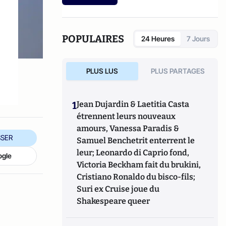
changé de vie pour devenir professeur et
docteur en Sciences de Gestion à Sup de Co
Montpellier. Il est également écrivain,
chroniqueur (Midi Libre et France Bleu
POPULAIRES
24 Heures
7 Jours
Hérault) et conférencier. Il a notamment
publié
Qui est riche ?
, Eyrolles, 2007.
PLUS LUS
PLUS PARTAGES
1
Jean Dujardin & Laetitia Casta
étrennent leurs nouveaux
amours, Vanessa Paradis &
SER
Samuel Benchetrit enterrent le
leur; Leonardo di Caprio fond,
ogle
Victoria Beckham fait du brukini,
Cristiano Ronaldo du bisco-fils;
Suri ex Cruise joue du
Shakespeare queer