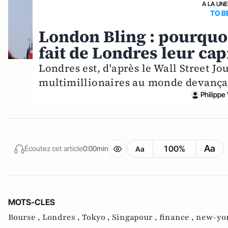
A LA UN
TO B
London Bling : pourquoi
fait de Londres leur ca
Londres est, d'après le Wall Street Jou
multimillionaires au monde devançan
Philippe
Aa
100%
Écoutez cet article
0:00min
Aa
MOTS-CLES
Bourse ,
Londres ,
Tokyo ,
Singapour ,
finance ,
new-yor