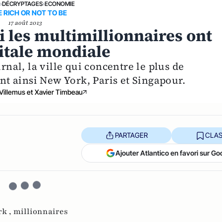
E
›
DÉCRYPTAGES
›
ECONOMIE
E RICH OR NOT TO BE
17 août 2013
 les multimillionnaires ont
pitale mondiale
rnal, la ville qui concentre le plus de
t ainsi New York, Paris et Singapour.
 Villemus et Xavier Timbeau
PARTAGER
CLAS
Ajouter Atlantico en favori sur Go
k ,
millionnaires